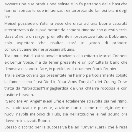
avviare una sua produzione solista e lo fa partendo dalle basi che
hanno ispirato le sue influenze, reinterpretando famosi brani degli
80s.
Meisel possiede un'ottima voce che unita ad una buona capacità
interpretativa (lo si può notare da come si cimenta con questi vecchi
classici) ne fa un singer promettente in prospettiva futura. Dobbiamo
solo aspettare che risultati sarà in grado di proporci
compositivamente nei prossimi albums.
Tra i musicisti di cui si avvale troviamo alla chitarra Marcel Coenen,
ex Lemur Voice, ma da tener presente è un po' tutta la band che
dimostra di saperci fare, in partilolare il drummer Frank Brunier.
Tra le sette covers qui presentate mi hanno particolarmente colpito
la famosissima "Just Died In Your Arms Tonight" (dei Cutting Crew,
tratta da "Broadcast") ingagliardita da una chitarra rocciosa e con
tastiere heaven.
"Send Me An Angel" (Real Life) è totalmente stravolta sia nel ritmo,
ora cadenzato e potente, anzichè dance come nell'originale; nei
nuovi risvolti melodici di Hubi, sia nell'attitudine e nel sound ora
davvero incazzati. Buona.
Stesso discorso per la successiva ballad "Drive" (Cars), che è resa