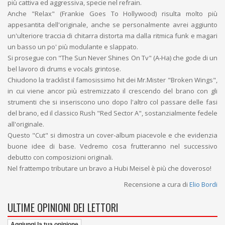
più cattiva ed aggressiva, specie nel refrain.
Anche "Relax" (Frankie Goes To Hollywood) risulta molto più
appesantita dell'originale, anche se personalmente avrei aggiunto
un'ulteriore traccia di chitarra distorta ma dalla ritmica funk e magari
un basso un po' più modulante e slappato.
Si prosegue con "The Sun Never Shines On Tv" (A-Ha) che gode di un
bel lavoro di drums e vocals grintose.
Chiudono la tracklist il famosissimo hit dei Mr.Mister "Broken Wings",
in cui viene ancor più estremizzato il crescendo del brano con gli
strumenti che si inseriscono uno dopo l'altro col passare delle fasi
del brano, ed il classico Rush "Red Sector A", sostanzialmente fedele
all'originale.
Questo "Cut" si dimostra un cover-album piacevole e che evidenzia
buone idee di base. Vedremo cosa frutteranno nel successivo
debutto con composizioni originali.
Nel frattempo tributare un bravo a Hubi Meisel è più che doveroso!
Recensione a cura di
Elio Bordi
ULTIME OPINIONI DEI LETTORI
Aggiungi la tua opinione