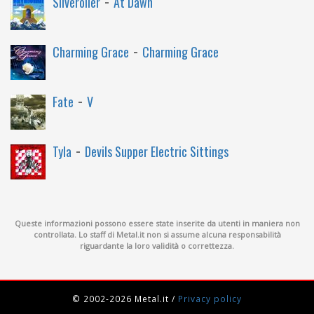
-
Silveroller
At Dawn
-
Charming Grace
Charming Grace
-
Fate
V
-
Tyla
Devils Supper Electric Sittings
Queste informazioni possono essere state inserite da utenti in maniera non
controllata. Lo staff di Metal.it non si assume alcuna responsabilità
riguardante la loro validità o correttezza.
© 2002-2026 Metal.it
/
Privacy policy