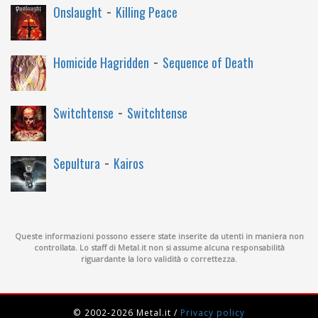
-
Onslaught
Killing Peace
-
Homicide Hagridden
Sequence of Death
-
Switchtense
Switchtense
-
Sepultura
Kairos
Queste informazioni possono essere state inserite da utenti in maniera non
controllata. Lo staff di Metal.it non si assume alcuna responsabilità
riguardante la loro validità o correttezza.
© 2002-2026 Metal.it
/
Privacy policy