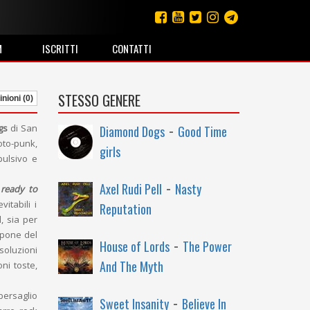
M
ISCRITTI
CONTATTI
STESSO GENERE
nioni (0)
-
gs
di San
Diamond Dogs
Good Time
oto-punk,
girls
pulsivo e
-
Axel Rudi Pell
Nasty
ready to
itabili i
Reputation
, sia per
opone del
-
House of Lords
The Power
soluzioni
And The Myth
ni toste,
bersaglio
-
Sweet Insanity
Believe In