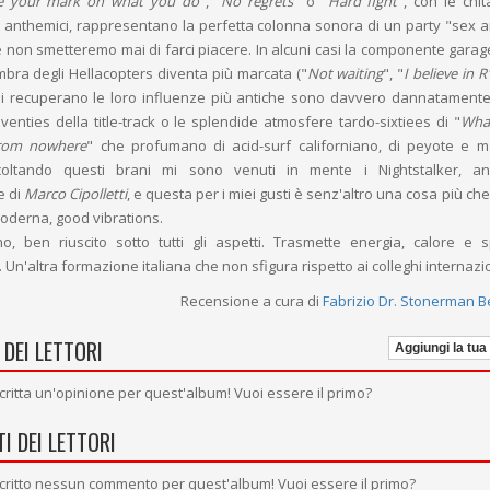
e your mark on what you do
", "
No regrets
" o "
Hard fight
", con le chit
ori anthemici, rappresentano la perfetta colonna sonora di un party "sex 
e non smetteremo mai di farci piacere. In alcuni casi la componente gara
ombra degli Hellacopters diventa più marcata ("
Not waiting
", "
I believe in R
i recuperano le loro influenze più antiche sono davvero dannatamente b
venties della title-track o le splendide atmosfere tardo-sixtiees di "
Wha
from nowhere
" che profumano di acid-surf californiano, di peyote e m
scoltando questi brani mi sono venuti in mente i Nightstalker, a
e di
Marco Cipolletti
, e questa per i miei gusti è senz'altro una cosa più che
 moderna, good vibrations.
o, ben riuscito sotto tutti gli aspetti. Trasmette energia, calore e 
. Un'altra formazione italiana che non sfigura rispetto ai colleghi internazio
Recensione a cura di
Fabrizio Dr. Stonerman Be
 DEI LETTORI
Aggiungi la tua
critta un'opinione per quest'album! Vuoi essere il primo?
I DEI LETTORI
critto nessun commento per quest'album! Vuoi essere il primo?