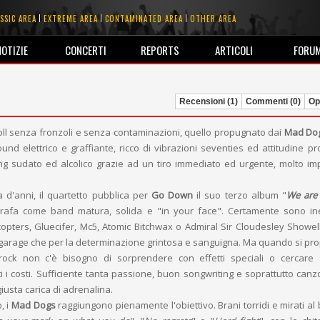
SSIC AREA
EXTREME AREA
CONTAMINATED AREA
OTHER AREA
NOTIZIE
CONCERTI
REPORTS
ARTICOLI
FORU
Recensioni (1)
Commenti (0)
Opi
oll senza fronzoli e senza contaminazioni, quello propugnato dai
Mad Do
nd elettrico e graffiante, ricco di vibrazioni seventies ed attitudine pr
ing sudato ed alcolico grazie ad un tiro immediato ed urgente, molto im
 d'anni, il quartetto pubblica per
Go Down
il suo terzo album "
We are 
grafa come band matura, solida e "in your face". Certamente sono inev
opters, Gluecifer, Mc5, Atomic Bitchwax o Admiral Sir Cloudesley Showell
e garage che per la determinazione grintosa e sanguigna. Ma quando si pr
rock non c'è bisogno di sorprendere con effetti speciali o cercare 
 i costi. Sufficiente tanta passione, buon songwriting e soprattutto canzo
giusta carica di adrenalina.
, i
Mad Dogs
raggiungono pienamente l'obiettivo. Brani torridi e mirati al 