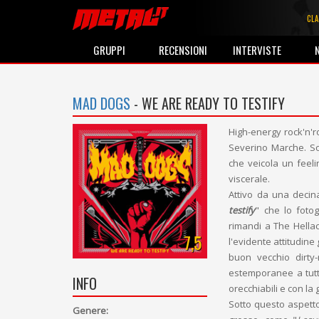
CLA
GRUPPI
RECENSIONI
INTERVISTE
MAD DOGS
- WE ARE READY TO TESTIFY
High-energy rock'n'r
Severino Marche. Sou
che veicola un feel
viscerale.
Attivo da una decina
testify
" che lo foto
rimandi a The Hellac
7,5
l'evidente attitudin
buon vecchio dirty-
estemporanee a tutti
INFO
orecchiabili e con la 
Sotto questo aspetto
Genere: