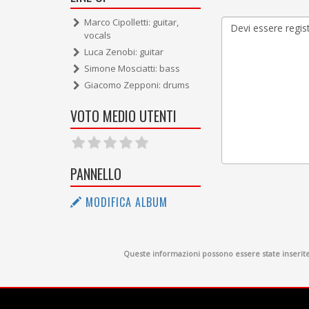
Marco Cipolletti: guitar,
vocals
Luca Zenobi: guitar
Simone Mosciatti: bass
Giacomo Zepponi: drums
VOTO MEDIO UTENTI
PANNELLO
MODIFICA ALBUM
Queste informazioni possono essere state inserite d