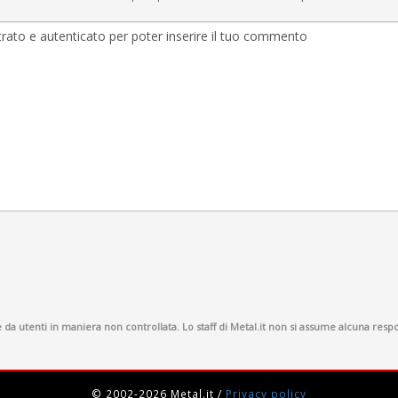
a utenti in maniera non controllata. Lo staff di Metal.it non si assume alcuna respon
© 2002-2026 Metal.it
/
Privacy policy