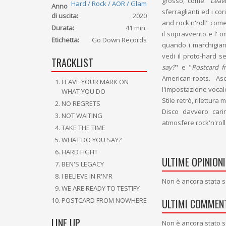
grosso, come "
Leav
Hard / Rock / AOR / Glam
Anno
sferraglianti ed i c
di uscita:
2020
and rock'n'roll" com
Durata:
41 min.
il sopravvento e l' 
Etichetta:
Go Down Records
quando i marchigian
vedi il proto-hard se
TRACKLIST
say?
" e "
Postcard 
American-roots. A
LEAVE YOUR MARK ON
l'impostazione vocal
WHAT YOU DO
Stile retrò, rilettura
NO REGRETS
Disco davvero carin
NOT WAITING
atmosfere rock'n'roll
TAKE THE TIME
WHAT DO YOU SAY?
HARD FIGHT
ULTIME OPINIONI
BEN'S LEGACY
I BELIEVE IN R'N'R
Non è ancora stata s
WE ARE READY TO TESTIFY
POSTCARD FROM NOWHERE
ULTIMI COMMENT
LINE UP
Non è ancora stato s