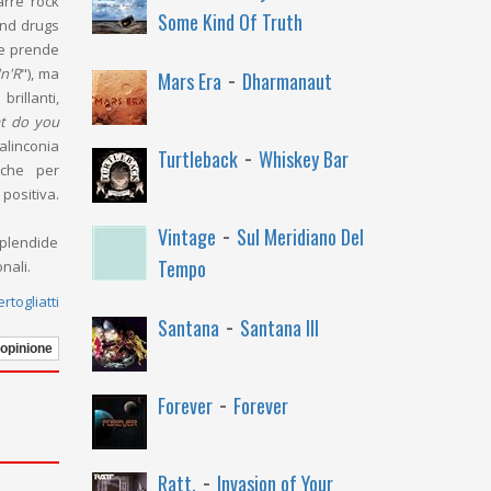
arre rock
Some Kind Of Truth
and drugs
ge prende
-
'n'R
"), ma
Mars Era
Dharmanaut
rillanti,
t do you
alinconia
-
Turtleback
Whiskey Bar
nche per
 positiva.
-
Vintage
Sul Meridiano Del
splendide
Tempo
nali.
rtogliatti
-
Santana
Santana III
 opinione
-
Forever
Forever
-
Ratt,
Invasion of Your