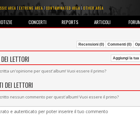
SSIC AREA
EXTREME AREA
CONTAMINATED AREA
OTHER AREA
NOTIZIE
CONCERTI
REPORTS
ARTICOLI
FORU
Recensioni (0)
Commenti (0)
Opi
 DEI LETTORI
Aggiungi la tua
critta un'opinione per quest'album! Vuoi essere il primo?
I DEI LETTORI
critto nessun commento per quest'album! Vuoi essere il primo?