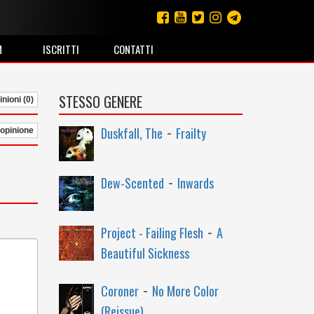
M
ISCRITTI
CONTATTI
STESSO GENERE
nioni (0)
-
Duskfall, The
Frailty
 opinione
-
Dew-Scented
Inwards
-
Project - Failing Flesh
A
Beautiful Sickness
-
Coroner
No More Color
(Reissue)