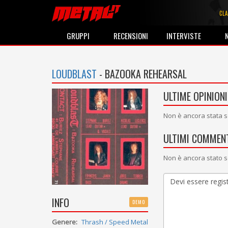
CLA
GRUPPI
RECENSIONI
INTERVISTE
LOUDBLAST
- BAZOOKA REHEARSAL
ULTIME OPINIONI
Non è ancora stata s
ULTIMI COMMENT
Non è ancora stato s
INFO
DEMO
Genere:
Thrash / Speed Metal