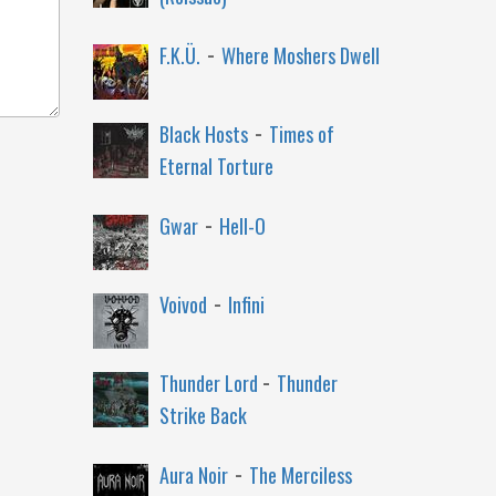
-
F.K.Ü.
Where Moshers Dwell
-
Black Hosts
Times of
Eternal Torture
-
Gwar
Hell-O
-
Voivod
Infini
-
Thunder Lord
Thunder
Strike Back
-
Aura Noir
The Merciless