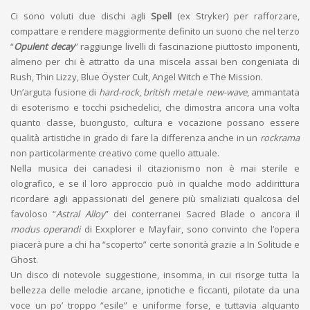
Ci sono voluti due dischi agli
Spell
(ex Stryker) per rafforzare,
compattare e rendere maggiormente definito un suono che nel terzo
“
Opulent decay
” raggiunge livelli di fascinazione piuttosto imponenti,
almeno per chi è attratto da una miscela assai ben congeniata di
Rush, Thin Lizzy, Blue Öyster Cult, Angel Witch e The Mission.
Un’arguta fusione di
hard-rock
,
british metal
e
new-wave
, ammantata
di esoterismo e tocchi psichedelici, che dimostra ancora una volta
quanto classe, buongusto, cultura e vocazione possano essere
qualità artistiche in grado di fare la differenza anche in un
rockrama
non particolarmente creativo come quello attuale.
Nella musica dei canadesi il citazionismo non è mai sterile e
olografico, e se il loro approccio può in qualche modo addirittura
ricordare agli appassionati del genere più smaliziati qualcosa del
favoloso “
Astral Alloy
” dei conterranei Sacred Blade o ancora il
modus operandi
di Exxplorer e Mayfair, sono convinto che l’opera
piacerà pure a chi ha “scoperto” certe sonorità grazie a In Solitude e
Ghost.
Un disco di notevole suggestione, insomma, in cui risorge tutta la
bellezza delle melodie arcane, ipnotiche e ficcanti, pilotate da una
voce un po’ troppo “esile” e uniforme forse, e tuttavia alquanto