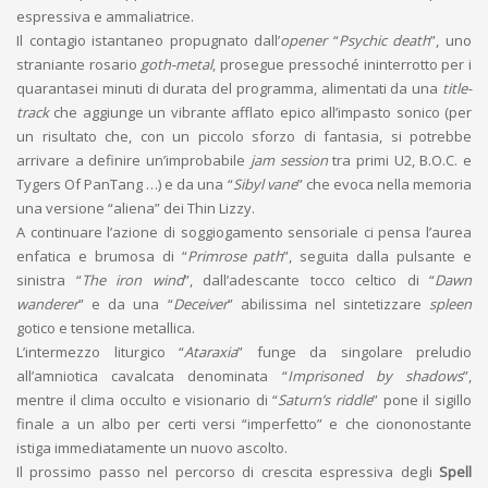
espressiva e ammaliatrice.
Il contagio istantaneo propugnato dall’
opener
“
Psychic death
”, uno
straniante rosario
goth-metal
, prosegue pressoché ininterrotto per i
quarantasei minuti di durata del programma, alimentati da una
title-
track
che aggiunge un vibrante afflato epico all’impasto sonico (per
un risultato che, con un piccolo sforzo di fantasia, si potrebbe
arrivare a definire un’improbabile
jam session
tra primi U2, B.O.C. e
Tygers Of PanTang …) e da una “
Sibyl vane
” che evoca nella memoria
una versione “aliena” dei Thin Lizzy.
A continuare l’azione di soggiogamento sensoriale ci pensa l’aurea
enfatica e brumosa di “
Primrose path
”, seguita dalla pulsante e
sinistra “
The iron wind
”, dall’adescante tocco celtico di “
Dawn
wanderer
” e da una “
Deceiver
” abilissima nel sintetizzare
spleen
gotico e tensione metallica.
L’intermezzo liturgico “
Ataraxia
” funge da singolare preludio
all’amniotica cavalcata denominata “
Imprisoned by shadows
”,
mentre il clima occulto e visionario di “
Saturn’s riddle
” pone il sigillo
finale a un albo per certi versi “imperfetto” e che ciononostante
istiga immediatamente un nuovo ascolto.
Il prossimo passo nel percorso di crescita espressiva degli
Spell