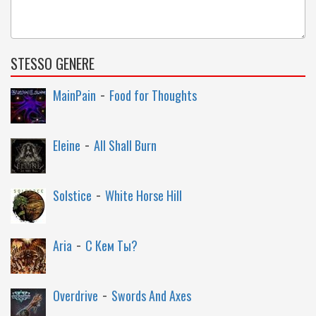
STESSO GENERE
-
MainPain
Food for Thoughts
-
Eleine
All Shall Burn
-
Solstice
White Horse Hill
-
Aria
С Кем Ты?
-
Overdrive
Swords And Axes