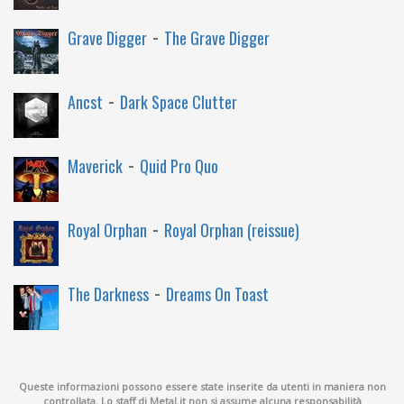
-
Grave Digger
The Grave Digger
-
Ancst
Dark Space Clutter
-
Maverick
Quid Pro Quo
-
Royal Orphan
Royal Orphan (reissue)
-
The Darkness
Dreams On Toast
Queste informazioni possono essere state inserite da utenti in maniera non
controllata. Lo staff di Metal.it non si assume alcuna responsabilità