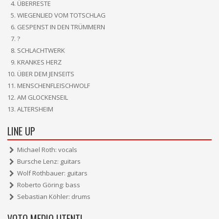
ÜBERRESTE
WIEGENLIED VOM TOTSCHLAG
GESPENST IN DEN TRÜMMERN
?
SCHLACHTWERK
KRANKES HERZ
ÜBER DEM JENSEITS
MENSCHENFLEISCHWOLF
AM GLOCKENSEIL
ALTERSHEIM
LINE UP
Michael Roth: vocals
Bursche Lenz: guitars
Wolf Rothbauer: guitars
Roberto Göring: bass
Sebastian Köhler: drums
VOTO MEDIO UTENTI