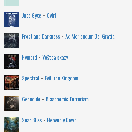
-
Jute Gyte
Oviri
-
Frostland Darkness
Ad Moriendum Dei Gratia
-
Nymord
Veštba skazy
-
Spectral
Evil Iron Kingdom
-
Genocide
Blasphemic Terrorism
-
Sear Bliss
Heavenly Down