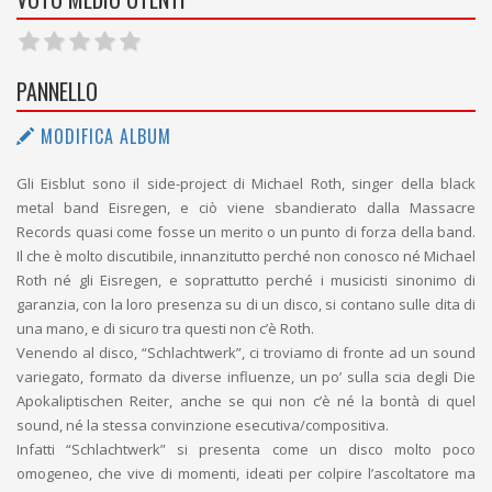
PANNELLO
MODIFICA ALBUM
Gli Eisblut sono il side-project di Michael Roth, singer della black
metal band Eisregen, e ciò viene sbandierato dalla Massacre
Records quasi come fosse un merito o un punto di forza della band.
Il che è molto discutibile, innanzitutto perché non conosco né Michael
Roth né gli Eisregen, e soprattutto perché i musicisti sinonimo di
garanzia, con la loro presenza su di un disco, si contano sulle dita di
una mano, e di sicuro tra questi non c’è Roth.
Venendo al disco, “Schlachtwerk”, ci troviamo di fronte ad un sound
variegato, formato da diverse influenze, un po’ sulla scia degli Die
Apokaliptischen Reiter, anche se qui non c’è né la bontà di quel
sound, né la stessa convinzione esecutiva/compositiva.
Infatti “Schlachtwerk” si presenta come un disco molto poco
omogeneo, che vive di momenti, ideati per colpire l’ascoltatore ma