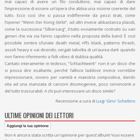
mai capaci di avere un filo conduttore, mai capaci di dare
l’impressione di essere un’opera che abbia una visione coerente del
tutto. Ecco così che si passa indifferente da pezzi tirati, come
l’opener “Wenn Der Konig Stirbt”, ad altri invece abbastanza placidi,
come la successiva “Silbersarg”, il tutto ovviamente costruito su vari
generi che via via fanno capolino nella proposta della band. È così
possibile sentire sfuriate death metal, riffs black, patterns thrash,
assoli heavy e vai dicendo, vergati talvolta di un’aurea dark quando
non fanno riferimento a folk vibes di dubbia qualità.
Cantato interamente in tedesco, “Schlachtwerk” non è un disco che
si possa dire esaltante, perché fallisce laddove invece vorrebbe
impressionare, ovvero per varietà e maestria compositiva, dando
vita ad una manciata di canzoni disomogenee, poco convincenti e
del tutto trascurabili. A chi può interessare un disco simile?
Recensione a cura di
Luigi 'Gino' Schettino
ULTIME OPINIONI DEI LETTORI
Aggiungi la tua opinione
Non è ancora stata scritta un'opinione per quest'album! Vuoi essere