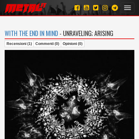
Toggl
navig
WITH THE END IN MIND
- UNRAVELING; ARISING
Recensioni (1)
Commenti (0)
Opinioni (0)