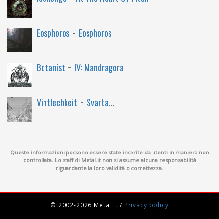
-
Eosphoros
Eosphoros
-
Botanist
IV: Mandragora
-
Vintlechkeit
Svarta...
Queste informazioni possono essere state inserite da utenti in maniera non
controllata. Lo staff di Metal.it non si assume alcuna responsabilità
riguardante la loro validità o correttezza.
© 2002-2026 Metal.it
/
Privacy policy