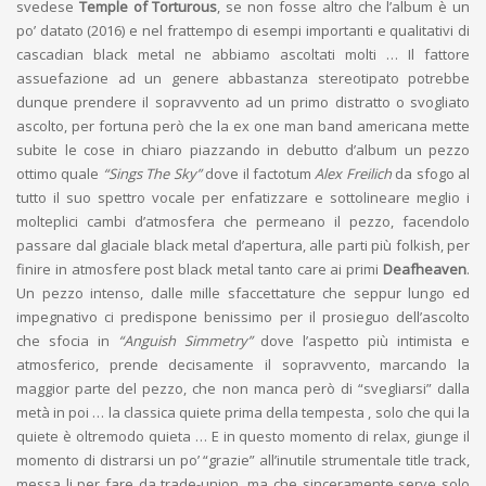
svedese
Temple of Torturous
, se non fosse altro che l’album è un
po’ datato (2016) e nel frattempo di esempi importanti e qualitativi di
cascadian black metal ne abbiamo ascoltati molti … Il fattore
assuefazione ad un genere abbastanza stereotipato potrebbe
dunque prendere il sopravvento ad un primo distratto o svogliato
ascolto, per fortuna però che la ex one man band americana mette
subite le cose in chiaro piazzando in debutto d’album un pezzo
ottimo quale
“Sings The Sky”
dove il factotum
Alex Freilich
da sfogo al
tutto il suo spettro vocale per enfatizzare e sottolineare meglio i
molteplici cambi d’atmosfera che permeano il pezzo, facendolo
passare dal glaciale black metal d’apertura, alle parti più folkish, per
finire in atmosfere post black metal tanto care ai primi
Deafheaven
.
Un pezzo intenso, dalle mille sfaccettature che seppur lungo ed
impegnativo ci predispone benissimo per il prosieguo dell’ascolto
che sfocia in
“Anguish Simmetry”
dove l’aspetto più intimista e
atmosferico, prende decisamente il sopravvento, marcando la
maggior parte del pezzo, che non manca però di “svegliarsi” dalla
metà in poi … la classica quiete prima della tempesta , solo che qui la
quiete è oltremodo quieta … E in questo momento di relax, giunge il
momento di distrarsi un po’ “grazie” all’inutile strumentale title track,
messa li per fare da trade-union, ma che sinceramente serve solo