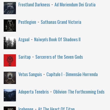
-
Frostland Darkness
Ad Moriendum Dei Gratia
-
Pestlegion
Sathanas Grand Victoria
-
Azgaal
Naïwyn's Book Of Shadows II
-
Saritap
Sorcerers of the Seven Gods
-
Vetus Sanguis
Capítulo I - Dimensão Horrenda
-
Adoperta Tenebris
Oblivion: The Forthcoming Ends
-
Icehenge
At The Heart Of Titan