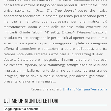
per alzarsi e correre in bagno per non perdersi il gran finale … che
arriva subito con
“From The True Source”
pezzo che ricalca
abbastanza fedelmente lo schema già usato per il secondo pezzo,
ma che si fa comunque apprezzare per una matrice più
marcatamente doom e per delle melodie molto evocative ed
intriganti. Chiude l’album
“Wheeling, Endlessly Wheeling”
pezzo di
assoluto valore, paragonabile per qualità all’opener ma che, a mio
avviso, si lascia preferire per una maggiore completezza e maggiore
offerta di atmosfere e sensazioni, a partire dall’opposizione tra
l’eterea voce della cantante
Caitlin Fate
e lo screaming di
Alex
….
L’ascolto è stato duro e impegnativo, il cammino sonoro intrapreso,
sicuramente impervio, però
“Unraveling; Arising”
lascia delle buone
impressioni … L’allargamento della line up nasconde una grande
incognita, chissà dove o cosa ci porterà, per adesso godiamoci il
presente, che non è niente male …
Recensione a cura di
Emiliano ‘Kalhyma’ Verrecchia
ULTIME OPINIONI DEI LETTORI
Aggiungi la tua opinione