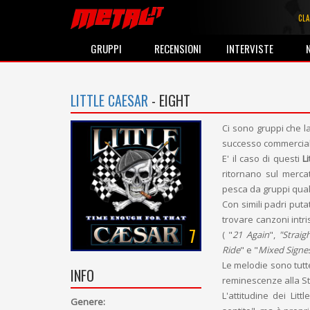
CLA
GRUPPI
RECENSIONI
INTERVISTE
LITTLE CAESAR
- EIGHT
Ci sono gruppi che l
successo commercia
E' il caso di questi
L
ritornano sul merca
pesca da gruppi quali
Con simili padri puta
trovare canzoni intri
7
( "
21 Again
",
"Straig
Ride
" e "
Mixed Signe
Le melodie sono tutte
INFO
reminescenze alla St
L'attitudine dei Lit
Genere: