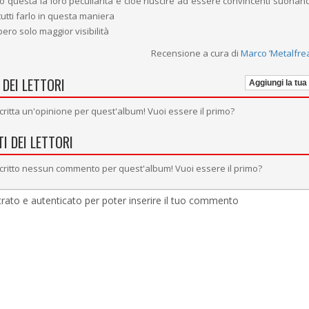
o questa la loro peculiarità e cioè riuscire ad essere convincenti suonando
da tutti farlo in questa maniera
ero solo maggior visibilità
Recensione a cura di
Marco ’Metalfre
 DEI LETTORI
Aggiungi la tua
critta un'opinione per quest'album! Vuoi essere il primo?
I DEI LETTORI
critto nessun commento per quest'album! Vuoi essere il primo?