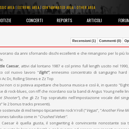
SSIC AREA
EXTREME AREA
CONTAMINATED AREA
OTHER AREA
NOTIZIE
CONCERTI
REPORTS
ARTICOLI
FORU
Recensioni (1)
Commenti (0)
Opi
avorano da anni sfornando dischi eccellenti e che rimangono per lo più lo
le.
ittle Caesar
, attivi dal lontano 1987 e col primo full length uscito nel 1990
to col nuovo lavoro "
Eight"
, ennesimo concentrato di sanguigno hard 
 Ac Dc, Rolling Stones e Zz Top
tivi non ci si poteva aspettare che buona musica e così è, in questo "Eight
se di rock-blues, con riff che ricordano sia la band di Angus Young nelle li
ht Shooter"
), che gli Zz Top sopratutto nell'impostazione vocale del sing
s
" le 2 bonus tracks presenti).
 sostenute di mid tempo tipicamente rock'n'roll ("
Vegas
", "
Another Fine M
ones talvolta come in "
Crushed Velvet"
.
tle Caesar è quella giusta, il songwriting è convincente nonostante sia t