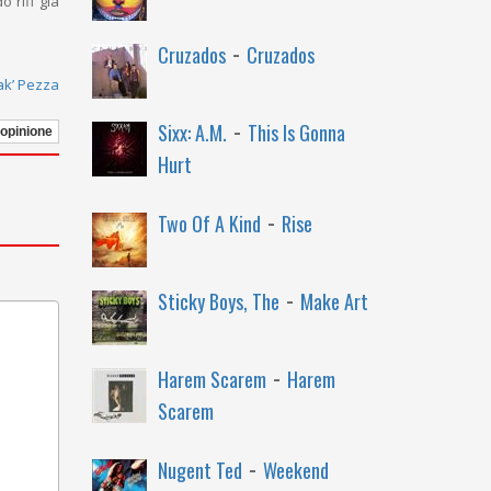
 riff già
-
Cruzados
Cruzados
ak’ Pezza
-
Sixx: A.M.
This Is Gonna
 opinione
Hurt
-
Two Of A Kind
Rise
-
Sticky Boys, The
Make Art
-
Harem Scarem
Harem
Scarem
-
Nugent Ted
Weekend