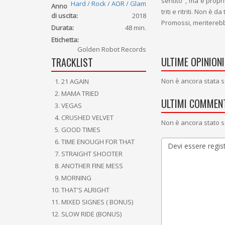
sentito", ma è propri
Hard / Rock / AOR / Glam
Anno
triti e ritriti. Non è 
di uscita:
2018
Promossi, meriterebb
Durata:
48 min.
Etichetta:
Golden Robot Records
ULTIME OPINIONI
TRACKLIST
Non è ancora stata s
21 AGAIN
MAMA TRIED
ULTIMI COMMENT
VEGAS
CRUSHED VELVET
Non è ancora stato s
GOOD TIMES
TIME ENOUGH FOR THAT
STRAIGHT SHOOTER
ANOTHER FINE MESS
MORNING
THAT'S ALRIGHT
MIXED SIGNES ( BONUS)
SLOW RIDE (BONUS)