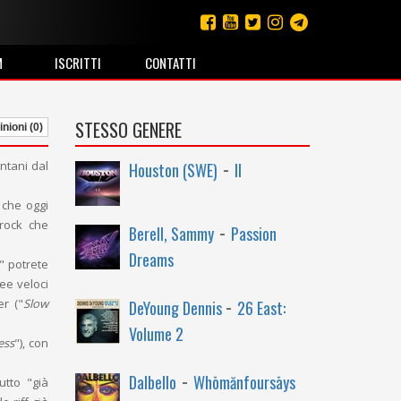
M
ISCRITTI
CONTATTI
STESSO GENERE
nioni (0)
-
ntani dal
Houston (SWE)
II
, che oggi
-
rock che
Berell, Sammy
Passion
Dreams
" potrete
nee veloci
-
er ("
Slow
DeYoung Dennis
26 East:
Volume 2
ess
"), con
-
Dalbello
Whōmănfoursāys
utto "già