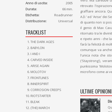
Vero. Ma sarebbe un
Anno di uscita:
2005
ritrovato l'ispirazio
Durata:
66 min.
graffiare ancora. Qu
Etichetta:
Roadrunner
A.D.' ed 'Arise' dei 
Distribuzione:
Universal
di quanto non si pos
il genio di Max Cava
TRACKLIST
ritornato tra le divi
e ripeto anni - che l
THE DARK AGES
farà la felicità di mo
BABYLON
comunque va anche a
I AND I
l'unica nota che st
CARVED INSIDE
('Staystrong'), ver
ARISE AGAIN
punkissima 'Molotov'
microfono come ai vec
MOLOTOV
FRONTLINES
INNERSPIRIT
ULTIME OPINIONI
CORROSION CREEPS
RIOTSTARTER
Div
BLEAK
Qu
(THE) MARCH