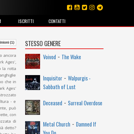
M
ISCRITTI
CONTATTI
STESSO GENERE
nioni (1)
-
to ancora
Voivod
The Wake
rk Ages',
 la rotta
-
nghiglie
Inquisitor
Walpurgis -
no che in
Sabbath of Lust
ark Ages'
strozzato
-
ltura - e
Deceased
Surreal Overdose
ente, può
ette, con
-
uzzata di
Metal Church
Damned If
ià detto?
You Do