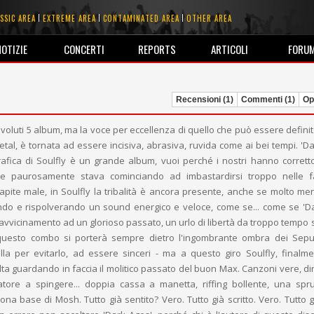
SSIC AREA
EXTREME AREA
CONTAMINATED AREA
OTHER AREA
NOTIZIE
CONCERTI
REPORTS
ARTICOLI
FORU
Recensioni (1)
Commenti (1)
Opi
 voluti 5 album, ma la voce per eccellenza di quello che può essere defini
l, è tornata ad essere incisiva, abrasiva, ruvida come ai bei tempi. 'Da
afica di Soulfly è un grande album, vuoi perché i nostri hanno corretto
che paurosamente stava cominciando ad imbastardirsi troppo nelle fa
pite male, in Soulfly la tribalità è ancora presente, anche se molto me
ndo e rispolverando un sound energico e veloce, come se... come se 'D
avvicinamento ad un glorioso passato, un urlo di libertà da troppo tempo 
 questo combo si porterà sempre dietro l'ingombrante ombra dei Sepu
la per evitarlo, ad essere sinceri - ma a questo giro Soulfly, finalm
ta guardando in faccia il molitico passato del buon Max. Canzoni vere, dir
eratore a spingere... doppia cassa a manetta, riffing bollente, una spr
a base di Mosh. Tutto già sentito? Vero. Tutto già scritto. Vero. Tutto g