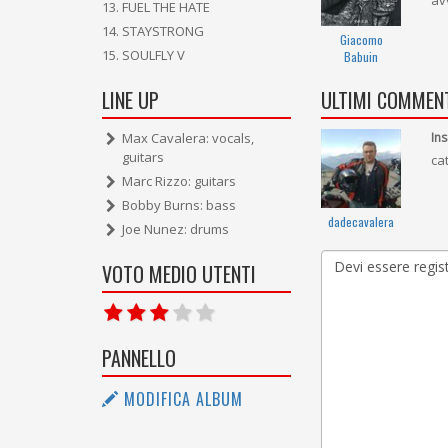
av
FUEL THE HATE
STAYSTRONG
Giacomo
SOULFLY V
Babuin
ULTIMI COMMENT
LINE UP
Ins
Max Cavalera: vocals,
guitars
cat
Marc Rizzo: guitars
Bobby Burns: bass
dadecavalera
Joe Nunez: drums
VOTO MEDIO UTENTI
PANNELLO
MODIFICA ALBUM