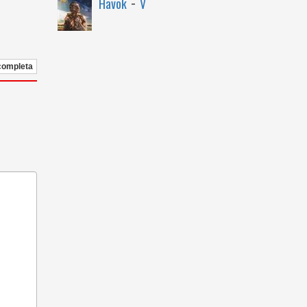
-
Havok
V
 completa