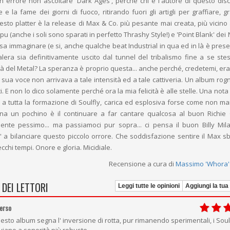
 errore non ascoltare 'Dark Ages', perché chi è l'autore di questo dis
ne e la fame dei giorni di fuoco, ritirando fuori gli artigli per graffiare, g
esto platter è la release di Max & Co. più pesante mai creata, più vicino
Sepu (anche i soli sono sparati in perfetto Thrashy Style!) e 'Point Blank' de
sa immaginare (e si, anche qualche beat Industrial in qua ed in là è prese
lera sia definitivamente uscito dal tunnel del tribalismo fine a se ste
nità del Metal? La speranza è proprio questa... anche perché, credetemi, er
a sua voce non arrivava a tale intensità ed a tale cattiveria. Un album rog
lti. E non lo dico solamente perché ora la mia felicità è alle stelle. Una nota
 tutta la formazione di Soulfly, carica ed esplosiva forse come non ma
ona un pochino è il continuare a far cantare qualcosa al buon Richie
amente pessimo... ma passiamoci pur sopra... ci pensa il buon Billy Mil
 a bilanciare questo piccolo orrore. Che soddisfazione sentire il Max sb
chi tempi. Onore e gloria. Micidiale.
Recensione a cura di
Massimo 'Whora' 
 DEI LETTORI
Leggi tutte le opinioni
Aggiungi la tua
erso
esto album segna l' inversione di rotta, pur rimanendo sperimentali, i Soulf