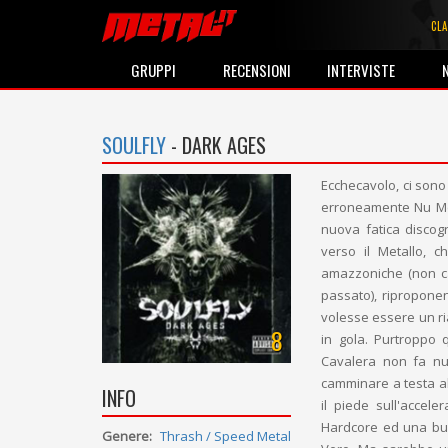
CLA
GRUPPI
RECENSIONI
INTERVISTE
SOULFLY
- DARK AGES
Ecchecavolo, ci sono
erroneamente Nu Meta
nuova fatica discogr
verso il Metallo, 
amazzoniche (non ca
passato), ripropone
volesse essere un ri
8
in gola. Purtroppo
Cavalera non fa nul
camminare a testa al
INFO
il piede sull'accel
Hardcore ed una buon
Genere:
Thrash / Speed Metal