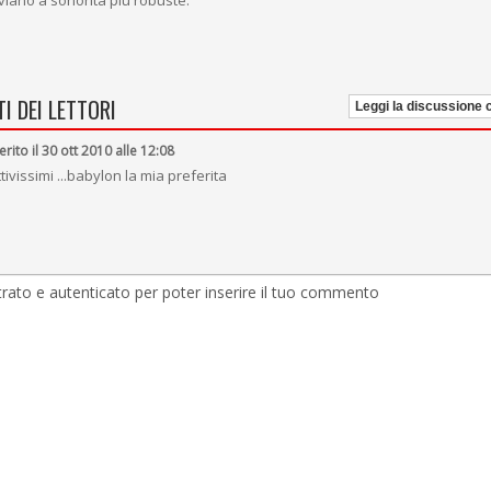
viano a sonorità più robuste.
I DEI LETTORI
Leggi la discussione
erito il 30 ott 2010 alle 12:08
tivissimi ...babylon la mia preferita