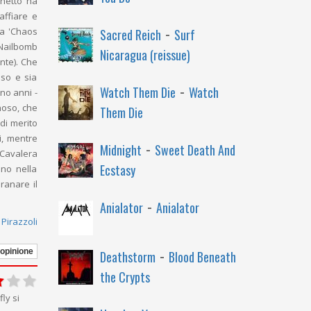
chetto ha
raffiare e
-
 a 'Chaos
Sacred Reich
Surf
i Nailbomb
Nicaragua (reissue)
nte). Che
sso e sia
-
Watch Them Die
Watch
ano anni -
noso, che
Them Die
 di merito
i, mentre
-
Midnight
Sweet Death And
 Cavalera
Ecstasy
ano nella
ranare il
-
Anialator
Anialator
Pirazzoli
-
 opinione
Deathstorm
Blood Beneath
the Crypts
ly si