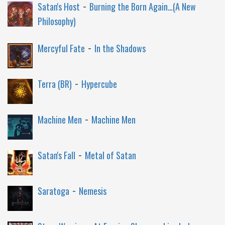
-
Satan's Host
Burning the Born Again…(A New
Philosophy)
-
Mercyful Fate
In the Shadows
-
Terra (BR)
Hypercube
-
Machine Men
Machine Men
-
Satan's Fall
Metal of Satan
-
Saratoga
Nemesis