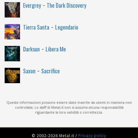
-
Evergrey
The Dark Discovery
-
Tierra Santa
Legendario
-
Darksun
Libera Me
-
Saxon
Sacrifice
Queste informazioni possono essere state inserite da utenti in maniera non
controllata. Lo staff di Metal.it non si assume alcuna responsabilità
riguardante la loro validità o correttezza.
© 2002-2026 Metal.it
/
Privacy policy