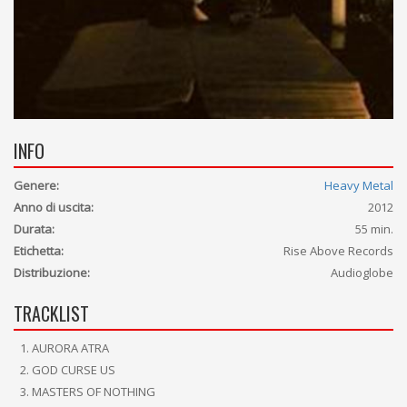
INFO
Genere:
Heavy Metal
Anno di uscita:
2012
Durata:
55 min.
Etichetta:
Rise Above Records
Distribuzione:
Audioglobe
TRACKLIST
AURORA ATRA
GOD CURSE US
MASTERS OF NOTHING