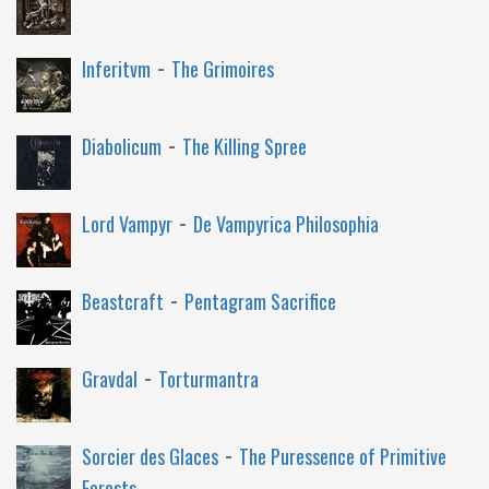
-
Inferitvm
The Grimoires
-
Diabolicum
The Killing Spree
-
Lord Vampyr
De Vampyrica Philosophia
-
Beastcraft
Pentagram Sacrifice
-
Gravdal
Torturmantra
-
Sorcier des Glaces
The Puressence of Primitive
Forests