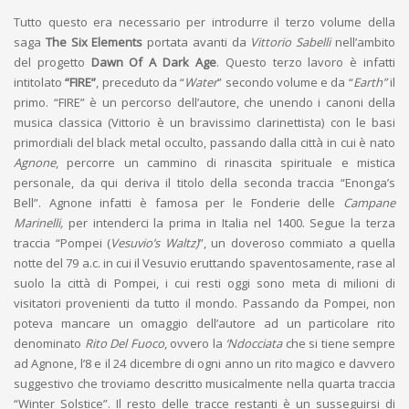
Tutto questo era necessario per introdurre il terzo volume della
saga
The Six Elements
portata avanti da
Vittorio Sabelli
nell’ambito
del progetto
Dawn Of A Dark Age
. Questo terzo lavoro è infatti
intitolato
“FIRE”
, preceduto da “
Water
” secondo volume e da “
Earth”
il
primo. “FIRE” è un percorso dell’autore, che unendo i canoni della
musica classica (Vittorio è un bravissimo clarinettista) con le basi
primordiali del black metal occulto, passando dalla città in cui è nato
Agnone
, percorre un cammino di rinascita spirituale e mistica
personale, da qui deriva il titolo della seconda traccia “Enonga’s
Bell”. Agnone infatti è famosa per le Fonderie delle
Campane
Marinelli,
per intenderci la prima in Italia nel 1400. Segue la terza
traccia “Pompei (
Vesuvio’s Waltz)
”, un doveroso commiato a quella
notte del 79 a.c. in cui il Vesuvio eruttando spaventosamente, rase al
suolo la città di Pompei, i cui resti oggi sono meta di milioni di
visitatori provenienti da tutto il mondo. Passando da Pompei, non
poteva mancare un omaggio dell’autore ad un particolare rito
denominato
Rito Del Fuoco
, ovvero la
‘Ndocciata
che si tiene sempre
ad Agnone, l’8 e il 24 dicembre di ogni anno un rito magico e davvero
suggestivo che troviamo descritto musicalmente nella quarta traccia
“Winter Solstice”. Il resto delle tracce restanti è un susseguirsi di