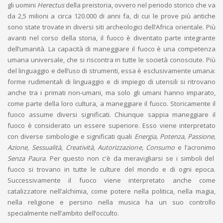
gli uomini
Herectus
della preistoria, ovvero nel periodo storico che va
da 2,5 milioni a circa 120.000 di anni fa, di cui le prove più antiche
sono state trovate in diversi siti archeologici dell’Africa orientale. Più
avanti nel corso della storia, il fuoco è diventato parte integrante
dell’umanità. La capacità di maneggiare il fuoco è una competenza
umana universale, che si riscontra in tutte le società conosciute. Più
del linguaggio e dell’uso di strumenti, essa è esclusivamente umana:
forme rudimentali di linguaggio e di impiego di utensili si ritrovano
anche tra i primati non-umani, ma solo gli umani hanno imparato,
come parte della loro cultura, a maneggiare il fuoco. Storicamente il
fuoco assume diversi significati. Chiunque sappia maneggiare il
fuoco è considerato un essere superiore. Esso viene interpretato
con diverse simbologie e significati quali
Energia, Potenza, Passione,
Azione, Sessualità, Creatività, Autorizzazione, Consumo
e l’acronimo
Senza Paura
. Per questo non c'è da meravigliarsi se i simboli del
fuoco si trovano in tutte le culture del mondo e di ogni epoca.
Successivamente il fuoco viene interpretato anche come
catalizzatore nell’alchimia, come potere nella politica, nella magia,
nella religione e persino nella musica ha un suo controllo
specialmente nell’ambito dell’occulto.