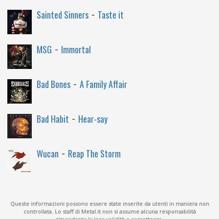
-
Sainted Sinners
Taste it
-
MSG
Immortal
-
Bad Bones
A Family Affair
-
Bad Habit
Hear-say
-
Wucan
Reap The Storm
Queste informazioni possono essere state inserite da utenti in maniera non
controllata. Lo staff di Metal.it non si assume alcuna responsabilità