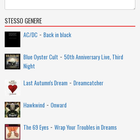
STESSO GENERE
-
AC/DC
Back in black
-
Blue Oyster Cult
50th Anniversary Live, Third
Night
-
Last Autumn's Dream
Dreamcatcher
-
Hawkwind
Onward
-
The 69 Eyes
Wrap Your Troubles in Dreams