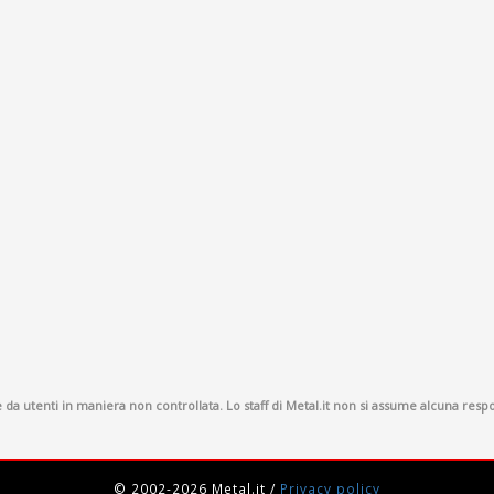
a utenti in maniera non controllata. Lo staff di Metal.it non si assume alcuna respon
© 2002-2026 Metal.it
/
Privacy policy