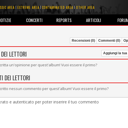
SSIC AREA
EXTREME AREA
CONTAMINATED AREA
OTHER AREA
NOTIZIE
CONCERTI
REPORTS
ARTICOLI
FORU
Recensioni (0)
Commenti (0)
Opi
 DEI LETTORI
Aggiungi la tua
critta un'opinione per quest'album! Vuoi essere il primo?
I DEI LETTORI
critto nessun commento per quest'album! Vuoi essere il primo?