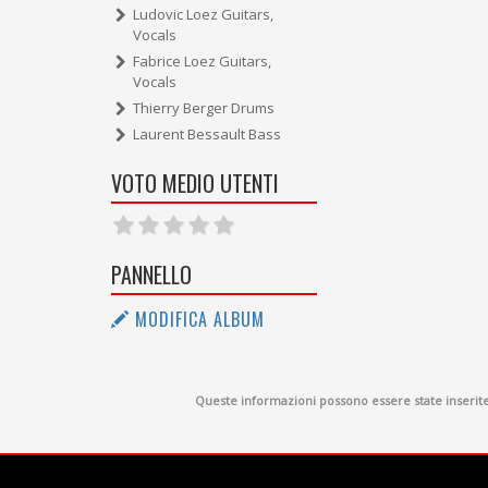
Ludovic Loez Guitars,
Vocals
Fabrice Loez Guitars,
Vocals
Thierry Berger Drums
Laurent Bessault Bass
VOTO MEDIO UTENTI
PANNELLO
MODIFICA ALBUM
Queste informazioni possono essere state inserite d