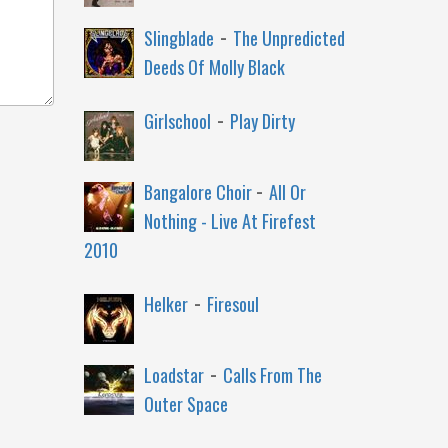
-
Slingblade
The Unpredicted
Deeds Of Molly Black
-
Girlschool
Play Dirty
-
Bangalore Choir
All Or
Nothing - Live At Firefest
2010
-
Helker
Firesoul
-
Loadstar
Calls From The
Outer Space