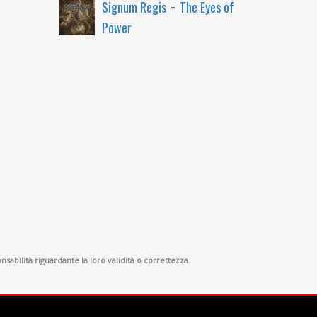
-
Signum Regis
The Eyes of
Power
sabilità riguardante la loro validità o correttezza.