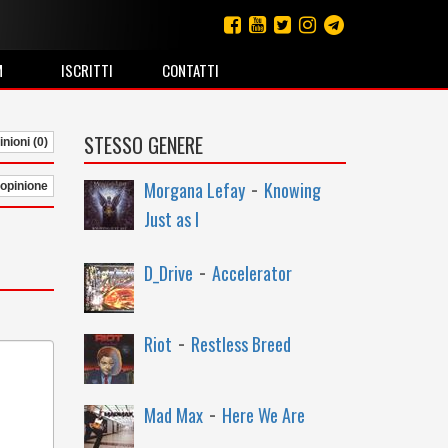
M
ISCRITTI
CONTATTI
STESSO GENERE
nioni (0)
-
Morgana Lefay
Knowing
 opinione
Just as I
-
D_Drive
Accelerator
-
Riot
Restless Breed
-
Mad Max
Here We Are