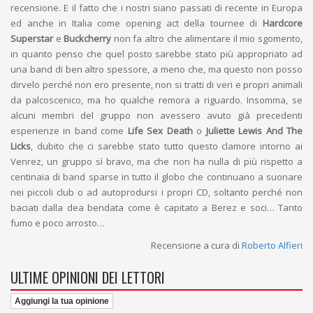
recensione. E il fatto che i nostri siano passati di recente in Europa
ed anche in Italia come opening act della tournee di
Hardcore
Superstar
e
Buckcherry
non fa altro che alimentare il mio sgomento,
in quanto penso che quel posto sarebbe stato più appropriato ad
una band di ben altro spessore, a meno che, ma questo non posso
dirvelo perché non ero presente, non si tratti di veri e propri animali
da palcoscenico, ma ho qualche remora a riguardo. Insomma, se
alcuni membri del gruppo non avessero avuto già precedenti
esperienze in band come
Life Sex Death
o
Juliette Lewis And The
Licks
, dubito che ci sarebbe stato tutto questo clamore intorno ai
Venrez, un gruppo sì bravo, ma che non ha nulla di più rispetto a
centinaia di band sparse in tutto il globo che continuano a suonare
nei piccoli club o ad autoprodursi i propri CD, soltanto perché non
baciati dalla dea bendata come è capitato a Berez e soci… Tanto
fumo e poco arrosto…
Recensione a cura di
Roberto Alfieri
ULTIME OPINIONI DEI LETTORI
Aggiungi la tua opinione