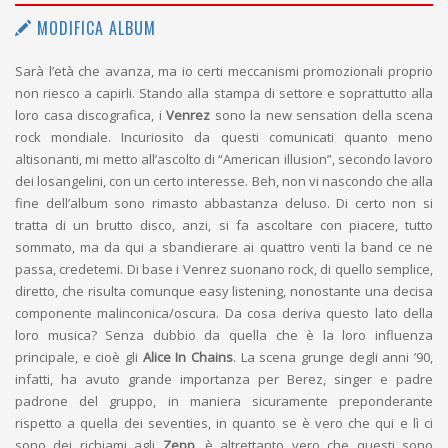
MODIFICA ALBUM
Sarà l’età che avanza, ma io certi meccanismi promozionali proprio
non riesco a capirli. Stando alla stampa di settore e soprattutto alla
loro casa discografica, i
Venrez
sono la new sensation della scena
rock mondiale. Incuriosito da questi comunicati quanto meno
altisonanti, mi metto all’ascolto di “American illusion”, secondo lavoro
dei losangelini, con un certo interesse. Beh, non vi nascondo che alla
fine dell’album sono rimasto abbastanza deluso. Di certo non si
tratta di un brutto disco, anzi, si fa ascoltare con piacere, tutto
sommato, ma da qui a sbandierare ai quattro venti la band ce ne
passa, credetemi. Di base i Venrez suonano rock, di quello semplice,
diretto, che risulta comunque easy listening, nonostante una decisa
componente malinconica/oscura. Da cosa deriva questo lato della
loro musica? Senza dubbio da quella che è la loro influenza
principale, e cioè gli
Alice In Chains
. La scena grunge degli anni ’90,
infatti, ha avuto grande importanza per Berez, singer e padre
padrone del gruppo, in maniera sicuramente preponderante
rispetto a quella dei seventies, in quanto se è vero che qui e lì ci
sono dei richiami agli
Zepp
, è altrettanto vero che questi sono