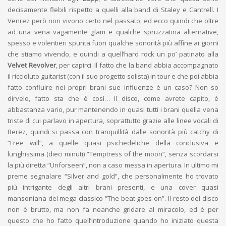
decisamente flebili rispetto a quelli alla band di Staley e Cantrell. I
Venrez però non vivono certo nel passato, ed ecco quindi che oltre
ad una vena vagamente glam e qualche spruzzatina alternative,
spesso e volentieri spunta fuori qualche sonorità più affine ai giorni
che stiamo vivendo, e quindi a quell’hard rock un po’ patinato alla
Velvet Revolver
, per capirci. Il fatto che la band abbia accompagnato
il riccioluto guitarist (con il suo progetto solista) in tour e che poi abbia
fatto confluire nei propri brani sue influenze è un caso? Non so
dirvelo, fatto sta che è così… Il disco, come avrete capito, è
abbastanza vario, pur mantenendo in quasi tutti i brani quella vena
triste di cui parlavo in apertura, soprattutto grazie alle linee vocali di
Berez, quindi si passa con tranquillità dalle sonorità più catchy di
“Free will”, a quelle quasi psichedeliche della conclusiva e
lunghissima (dieci minuti) “Temptress of the moon”, senza scordarsi
la più diretta “Unforseen”, non a caso messa in apertura. In ultimo mi
preme segnalare “Silver and gold”, che personalmente ho trovato
più intrigante degli altri brani presenti, e una cover quasi
mansoniana del mega classico “The beat goes on”. Il resto del disco
non è brutto, ma non fa neanche gridare al miracolo, ed è per
questo che ho fatto quell’introduzione quando ho iniziato questa