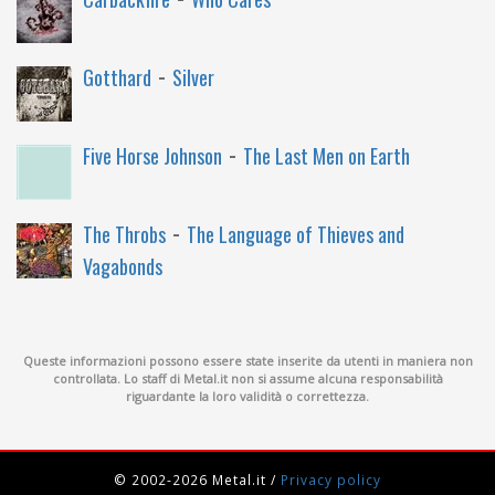
-
Gotthard
Silver
-
Five Horse Johnson
The Last Men on Earth
-
The Throbs
The Language of Thieves and
Vagabonds
Queste informazioni possono essere state inserite da utenti in maniera non
controllata. Lo staff di Metal.it non si assume alcuna responsabilità
riguardante la loro validità o correttezza.
© 2002-2026 Metal.it
/
Privacy policy