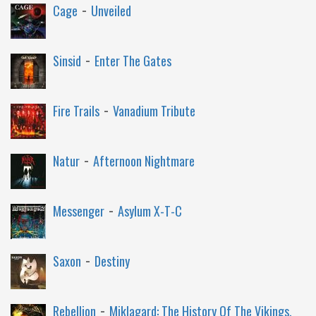
-
Cage
Unveiled
-
Sinsid
Enter The Gates
-
Fire Trails
Vanadium Tribute
-
Natur
Afternoon Nightmare
-
Messenger
Asylum X-T-C
-
Saxon
Destiny
-
Rebellion
Miklagard: The History Of The Vikings,