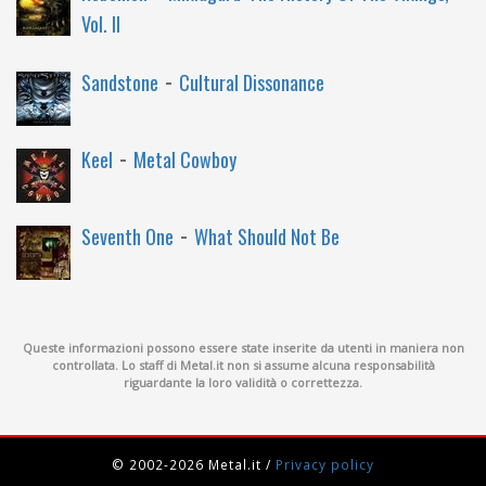
Vol. II
-
Sandstone
Cultural Dissonance
-
Keel
Metal Cowboy
-
Seventh One
What Should Not Be
Queste informazioni possono essere state inserite da utenti in maniera non
controllata. Lo staff di Metal.it non si assume alcuna responsabilità
riguardante la loro validità o correttezza.
© 2002-2026 Metal.it
/
Privacy policy