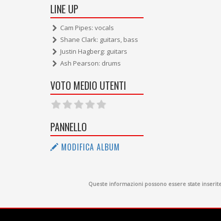
LINE UP
Cam Pipes: vocals
Shane Clark: guitars, bass
Justin Hagberg: guitars
Ash Pearson: drums
VOTO MEDIO UTENTI
PANNELLO
MODIFICA ALBUM
Queste informazioni possono essere state inserite d