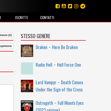
M
ISCRITTI
CONTATTI
STESSO GENERE
nioni (0)
-
Draken
Here Be Draken
 opinione
-
Radio Hell
Hell Force One
-
Lord Vampyr
Death Comes
Under the Sign of the Cross
-
Ostrogoth
Full Moon's Eyes
(2023 reissue)