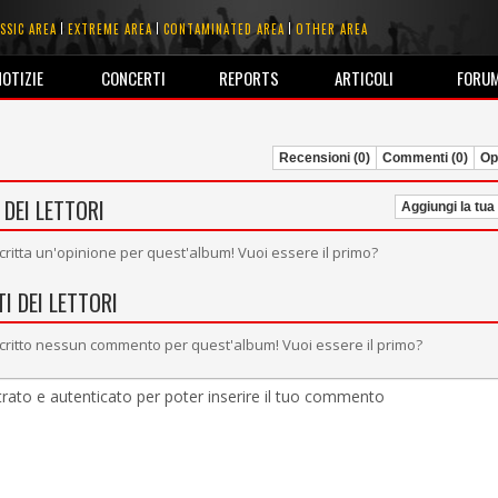
SSIC AREA
EXTREME AREA
CONTAMINATED AREA
OTHER AREA
NOTIZIE
CONCERTI
REPORTS
ARTICOLI
FORU
Recensioni (0)
Commenti (0)
Opi
 DEI LETTORI
Aggiungi la tua
critta un'opinione per quest'album! Vuoi essere il primo?
I DEI LETTORI
critto nessun commento per quest'album! Vuoi essere il primo?