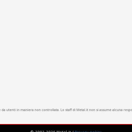
a utenti in maniera non controllata. Lo staff di Metal.it non si assume alcuna respon