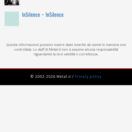
-
InSilence
InSilence
Queste informazioni possono essere state inserite da utenti in maniera non
controllata. Lo staff di Metal.it non si assume alcuna responsabilità
riguardante la loro validità o correttezza.
© 2002-2026 Metal.it
/
Privacy policy