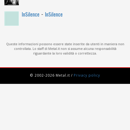
-
InSilence
InSilence
Queste informazioni possono essere state inserite da utenti in maniera non
controllata. Lo staff di Metal.it non si assume alcuna responsabilità
riguardante la loro validità o correttezza.
© 2002-2026 Metal.it
/
Privacy policy