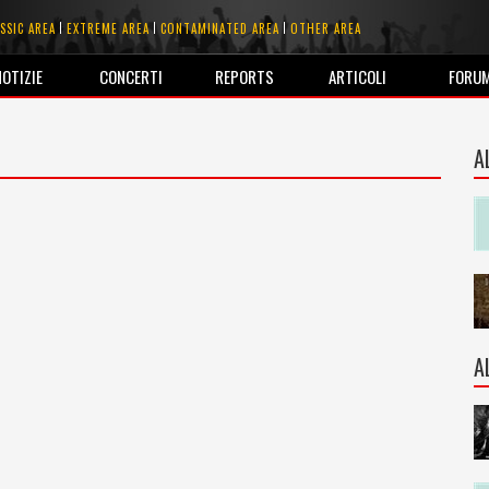
SSIC AREA
EXTREME AREA
CONTAMINATED AREA
OTHER AREA
NOTIZIE
CONCERTI
REPORTS
ARTICOLI
FORU
A
A