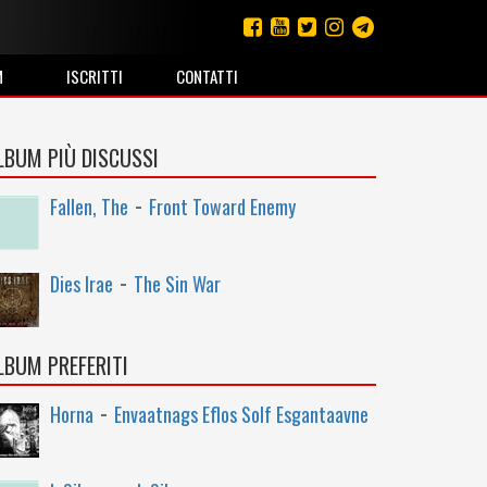
M
ISCRITTI
CONTATTI
LBUM PIÙ DISCUSSI
-
Fallen, The
Front Toward Enemy
-
Dies Irae
The Sin War
LBUM PREFERITI
-
Horna
Envaatnags Eflos Solf Esgantaavne