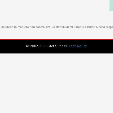
a utenti in maniera non controllata. Lo staff di Metal.it non si assume alcuna respon
© 2002-2026 Metal.it
/
Privacy policy