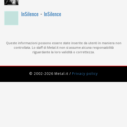
-
InSilence
InSilence
Queste informazioni possono essere state inserite da utenti in maniera non
controllata. Lo staff di Metal.it non si assume alcuna responsabilità
riguardante la loro validità o correttezza.
© 2002-2026 Metal.it
/
Privacy policy