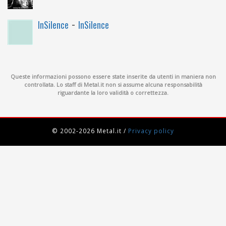
-
InSilence
InSilence
Queste informazioni possono essere state inserite da utenti in maniera non
controllata. Lo staff di Metal.it non si assume alcuna responsabilità
riguardante la loro validità o correttezza.
© 2002-2026 Metal.it
/
Privacy policy