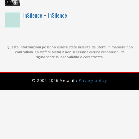
-
InSilence
InSilence
Queste informazioni possono essere state inserite da utenti in maniera non
controllata. Lo staff di Metal.it non si assume alcuna responsabilità
riguardante la loro validità o correttezza.
© 2002-2026 Metal.it
/
Privacy policy