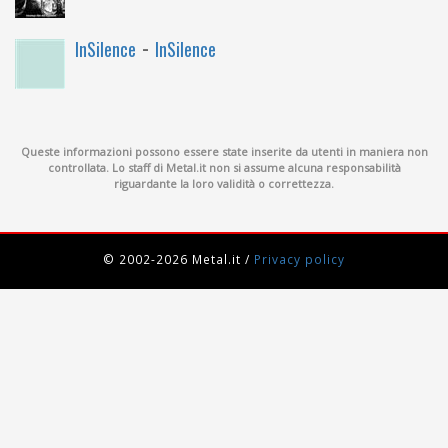
-
InSilence
InSilence
Queste informazioni possono essere state inserite da utenti in maniera non
controllata. Lo staff di Metal.it non si assume alcuna responsabilità
riguardante la loro validità o correttezza.
© 2002-2026 Metal.it
/
Privacy policy