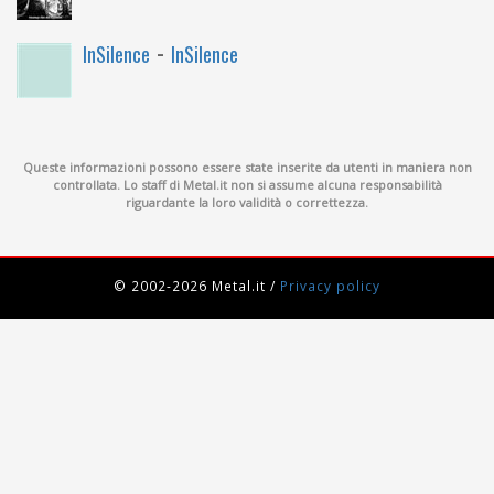
-
InSilence
InSilence
Queste informazioni possono essere state inserite da utenti in maniera non
controllata. Lo staff di Metal.it non si assume alcuna responsabilità
riguardante la loro validità o correttezza.
© 2002-2026 Metal.it
/
Privacy policy