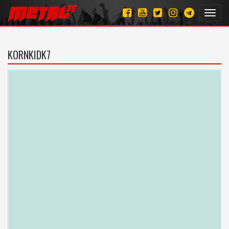
Toggl
navig
KORNKIDK7