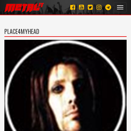
Toggl
navig
PLACE4MYHEAD