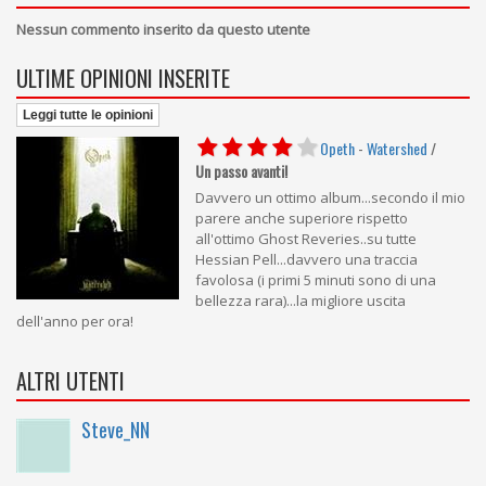
Nessun commento inserito da questo utente
ULTIME OPINIONI INSERITE
Leggi tutte le opinioni
Opeth
-
Watershed
/
Un passo avanti!
Davvero un ottimo album...secondo il mio
parere anche superiore rispetto
all'ottimo Ghost Reveries..su tutte
Hessian Pell...davvero una traccia
favolosa (i primi 5 minuti sono di una
bellezza rara)...la migliore uscita
dell'anno per ora!
ALTRI UTENTI
Steve_NN