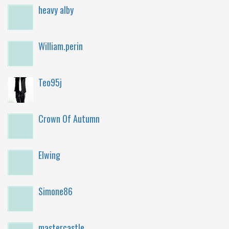
heavy alby
William.perin
Teo95j
Crown Of Autumn
Elwing
Simone86
mastercastle