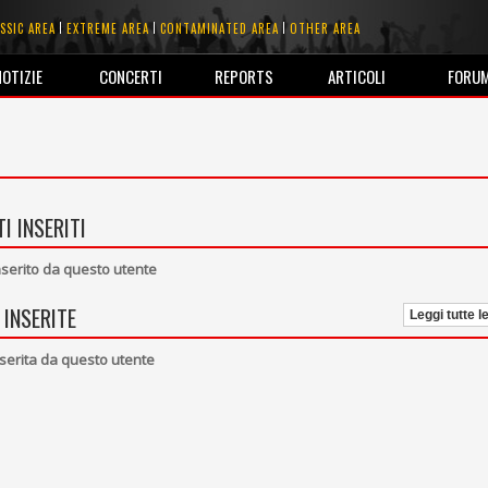
SSIC AREA
EXTREME AREA
CONTAMINATED AREA
OTHER AREA
NOTIZIE
CONCERTI
REPORTS
ARTICOLI
FORU
I INSERITI
erito da questo utente
 INSERITE
Leggi tutte l
serita da questo utente