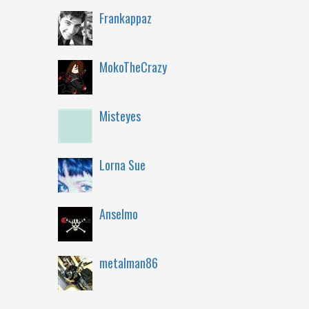
Frankappaz
MokoTheCrazy
Misteyes
Lorna Sue
Anselmo
metalman86