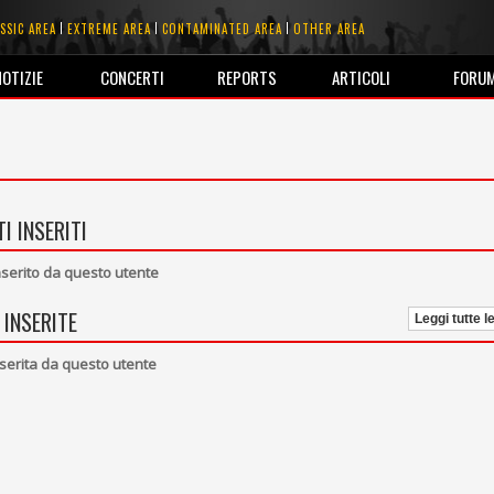
SSIC AREA
EXTREME AREA
CONTAMINATED AREA
OTHER AREA
NOTIZIE
CONCERTI
REPORTS
ARTICOLI
FORU
I INSERITI
erito da questo utente
 INSERITE
Leggi tutte l
serita da questo utente