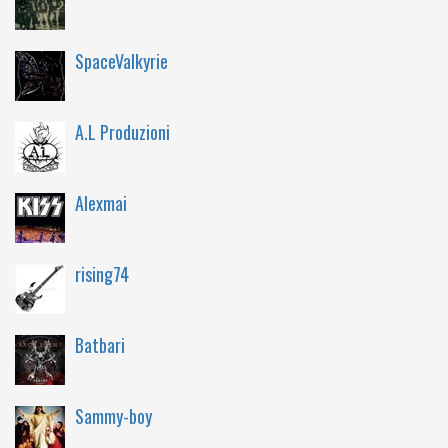
SpaceValkyrie
A.L Produzioni
Alexmai
rising74
Batbari
Sammy-boy