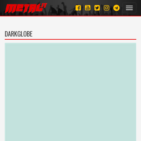
Toggl
navig
DARKGLOBE