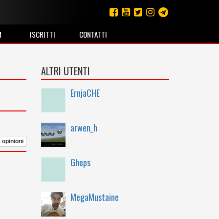
M
ISCRITTI
CONTATTI
ALTRI UTENTI
ErnjaCHE
arwen_h
e opinioni
Gheps
MegaMustaine