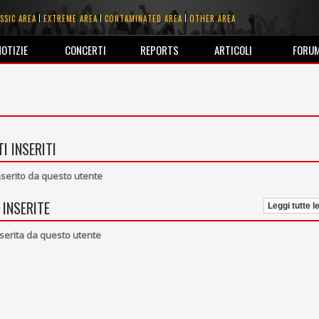
SSIC AREA
EXTREME AREA
CONTAMINATED AREA
OTHER AREA
NOTIZIE
CONCERTI
REPORTS
ARTICOLI
FORU
I INSERITI
erito da questo utente
 INSERITE
Leggi tutte l
serita da questo utente