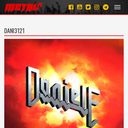
Toggl
navig
DANI3121