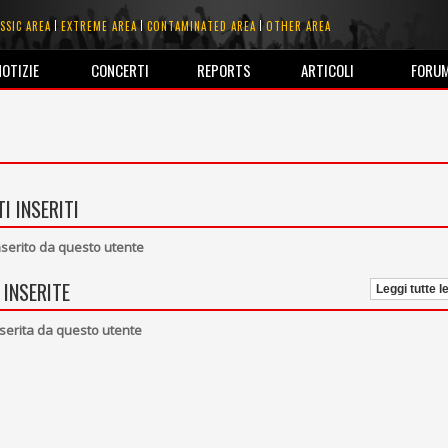
SSIC AREA
EXTREME AREA
CONTAMINATED AREA
OTHER AREA
NOTIZIE
CONCERTI
REPORTS
ARTICOLI
FORU
I INSERITI
erito da questo utente
 INSERITE
Leggi tutte l
serita da questo utente