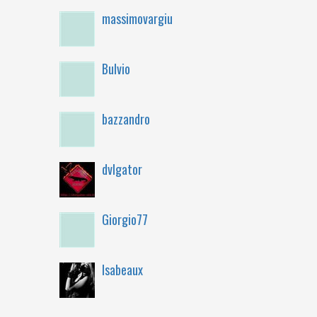
massimovargiu
Bulvio
bazzandro
dvlgator
Giorgio77
Isabeaux