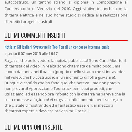
autocostruito, un tantino strano) si diploma in Composizione al
Conservatorio di Venezia nel 2010. Oggi si diverte anche con la
chitarra elettrica e nel suo home studio si dedica alla realizzazione
di eclettici progetti musicali
ULTIMI COMMENTI INSERITI
Notizia: Gli italiani Syzygy nella Top Ten di un concorso internazionale
Inserito il 07 nov 2013 alle 16:17
Ragazzi, che bello vedere la notizia pubblicata! Sono Carlo Alberto, il
chitarrista del video! In realtà sono chitarrista da molto poco... ma
suono da tanti anni il basso (proprio quello strano che si intravede
nel video, che ho costruito io in un momento di follia giovanile).
Dunque vi confido che ho fatto quel che potevo... ma non potevo
non provarci! Apprezziamo Toontrack per i suoi prodotti, che
utilizziamo, ed essendo ora infoiato con la chitarra mi pareva che la
cosa cadesse a fagiuolo! Vi ringrazio infinitamente per il sostegno
che ci state dimostrando ed è fantastico essere lì, in mezzo a
chitarristi esperti e davvero bravissimi! Grazie!!!
ULTIME OPINIONI INSERITE