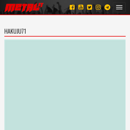
Toggl
navig
HAKUJU71