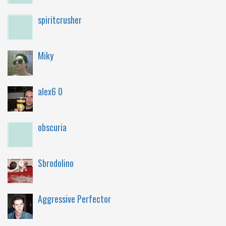
spiritcrusher
Miky
alex6 0
obscuria
Sbrodolino
Aggressive Perfector