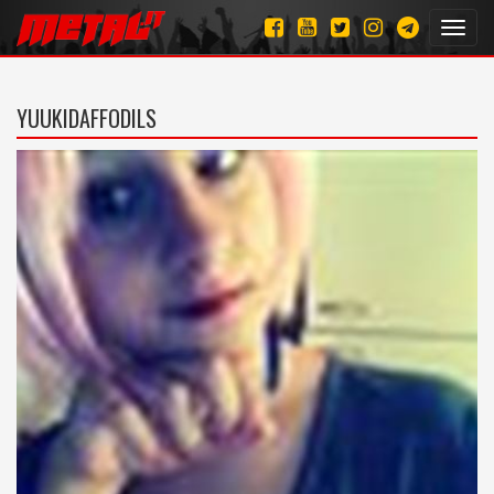
Toggl
navig
YUUKIDAFFODILS