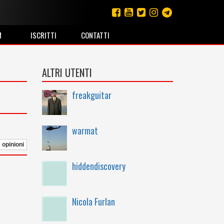
M
ISCRITTI
CONTATTI
ALTRI UTENTI
freakguitar
warmat
e opinioni
hiddendiscovery
Nicola Furlan