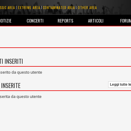
SSIC AREA
EXTREME AREA
CONTAMINATED AREA
OTHER AREA
NOTIZIE
CONCERTI
REPORTS
ARTICOLI
FORU
I INSERITI
erito da questo utente
 INSERITE
Leggi tutte l
serita da questo utente