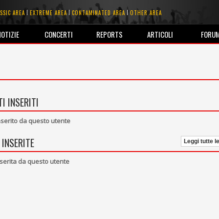
SSIC AREA
EXTREME AREA
CONTAMINATED AREA
OTHER AREA
NOTIZIE
CONCERTI
REPORTS
ARTICOLI
FORU
I INSERITI
erito da questo utente
 INSERITE
Leggi tutte l
serita da questo utente