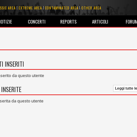
SSIC AREA
EXTREME AREA
CONTAMINATED AREA
OTHER AREA
NOTIZIE
CONCERTI
REPORTS
ARTICOLI
FORU
I INSERITI
erito da questo utente
 INSERITE
Leggi tutte l
serita da questo utente