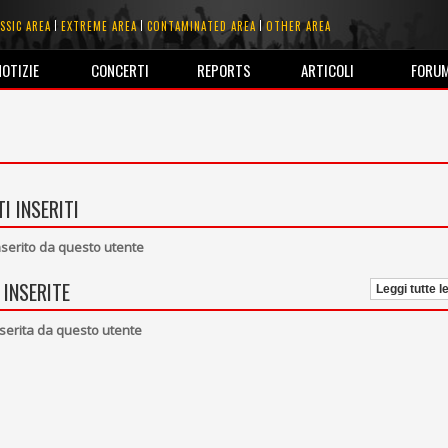
SSIC AREA
EXTREME AREA
CONTAMINATED AREA
OTHER AREA
NOTIZIE
CONCERTI
REPORTS
ARTICOLI
FORU
I INSERITI
erito da questo utente
 INSERITE
Leggi tutte l
serita da questo utente