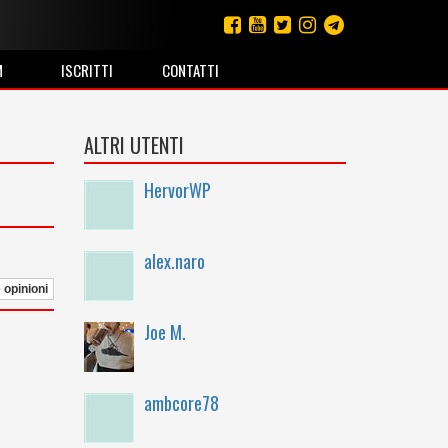
M
ISCRITTI
CONTATTI
ALTRI UTENTI
HervorWP
alex.naro
e opinioni
Joe M.
ambcore78