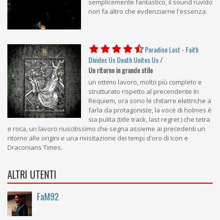
semplicemente fantastico, il sound ruvido
non fa altro che evdenziarne l'essenza.
Paradise Lost
-
Faith
Divides Us Death Unites Us
/
Un ritorno in grande stile
un ottimo lavoro, molto più completo e
strutturato rispetto al precendente In
Requiem, ora sono le chitarre elettriche a
farla da protagoniste, la voce di holmes è
sia pulita (title track, last regret ) che tetra
e roca, un lavoro riuscitissimo che segna assieme ai precedenti un
ritorno alle origini e una rivisitazione dei tempi d'oro di Icon e
Draconians Times.
ALTRI UTENTI
FaM92