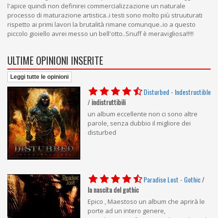
l'apice quindi non definirei commercializzazione un naturale
processo di maturazione artistica..i testi sono molto più struuturati
rispetto ai primi lavori la brutalità rimane comunque..io a questo
piccolo gioiello avrei messo un bell'otto..Snuff è meravigliosa!!!!!
ULTIME OPINIONI INSERITE
Leggi tutte le opinioni
Disturbed
-
Indestructible
/
indistruttibili
un album eccellente non ci sono altre
parole, senza dubbio il migliore dei
disturbed
Paradise Lost
-
Gothic
/
la nascita del gothic
Epico , Maestoso un album che aprirà le
porte ad un intero genere,