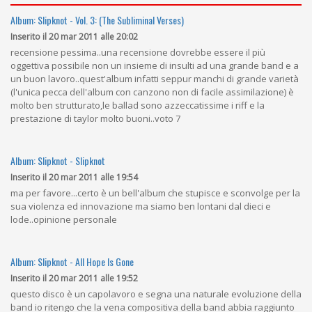
Album: Slipknot - Vol. 3: (The Subliminal Verses)
Inserito il 20 mar 2011 alle 20:02
recensione pessima..una recensione dovrebbe essere il più
oggettiva possibile non un insieme di insulti ad una grande band e a
un buon lavoro..quest'album infatti seppur manchi di grande varietà
(l'unica pecca dell'album con canzono non di facile assimilazione) è
molto ben strutturato,le ballad sono azzeccatissime i riff e la
prestazione di taylor molto buoni..voto 7
Album: Slipknot - Slipknot
Inserito il 20 mar 2011 alle 19:54
ma per favore...certo è un bell'album che stupisce e sconvolge per la
sua violenza ed innovazione ma siamo ben lontani dal dieci e
lode..opinione personale
Album: Slipknot - All Hope Is Gone
Inserito il 20 mar 2011 alle 19:52
questo disco è un capolavoro e segna una naturale evoluzione della
band io ritengo che la vena compositiva della band abbia raggiunto