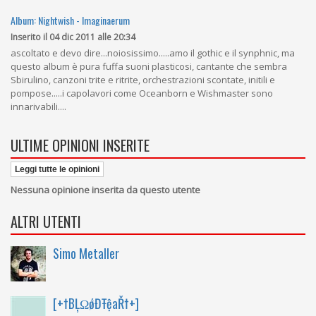
Album: Nightwish - Imaginaerum
Inserito il 04 dic 2011 alle 20:34
ascoltato e devo dire...noiosissimo.....amo il gothic e il synphnic, ma
questo album è pura fuffa suoni plasticosi, cantante che sembra
Sbirulino, canzoni trite e ritrite, orchestrazioni scontate, initili e
pompose.....i capolavori come Oceanborn e Wishmaster sono
innarivabili....
ULTIME OPINIONI INSERITE
Leggi tutte le opinioni
Nessuna opinione inserita da questo utente
ALTRI UTENTI
Simo Metaller
[+†ВĻΩǿĐŦệаŘ†+]