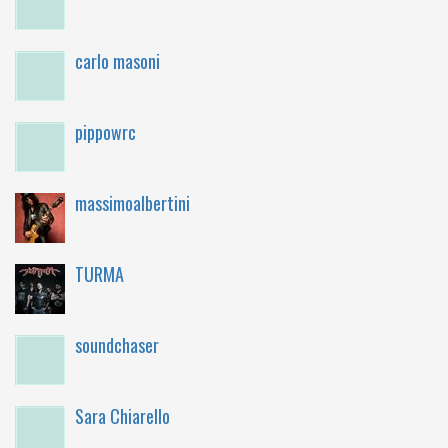
carlo masoni
pippowrc
massimoalbertini
TURMA
soundchaser
Sara Chiarello