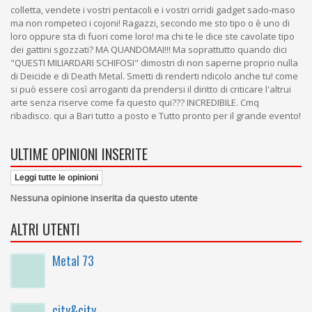
colletta, vendete i vostri pentacoli e i vostri orridi gadget sado-maso
ma non rompeteci i cojoni! Ragazzi, secondo me sto tipo o è uno di
loro oppure sta di fuori come loro! ma chi te le dice ste cavolate tipo
dei gattini sgozzati? MA QUANDOMAI!!! Ma soprattutto quando dici
"QUESTI MILIARDARI SCHIFOSI" dimostri di non saperne proprio nulla
di Deicide e di Death Metal. Smetti di renderti ridicolo anche tu! come
si può essere così arroganti da prendersi il diritto di criticare l'altrui
arte senza riserve come fa questo qui??? INCREDIBILE. Cmq
ribadisco. qui a Bari tutto a posto e Tutto pronto per il grande evento!
ULTIME OPINIONI INSERITE
Leggi tutte le opinioni
Nessuna opinione inserita da questo utente
ALTRI UTENTI
Metal 73
city&city