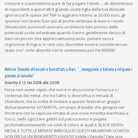
Comune e si permettono pure di far pagare l'obolo ... ah dimenticavo
di risponderti a quest'altra grande uscita figlia della tua abissale
ignoranza! le spese del TMF si aggirano intorno ai 20.000 euro, gli
sponsor non tirano fuori più di poche centinaia di euro e i nostri
stimatissimi assessori avevano un bilancio ben preciso delle
potenziali uscite ed entrate quando hanno gentilmente deciso di
darci un piccolo (ma apprezzatissimo) aiuto. parlare senza
cognizione di logica, in certi casi, dovrebbe essere considerato un
reato cosi' certe aberrità non le sentiremmo più! FAI RIDERE!
Notizia: Deicide attaccati e boicottati a Bari, "...inneggiano a Satana e istigano i
giovani al suicidio"
Inserito il 13 set 2008 alle 20:06
Forse non avete capito che non è in discussione l'essenza o i
contenuti del metal. che tra l'altro si diversifica in miriadi di
sfumature, ma la scelta di invitare a questo festival un gruppo
dichiaratamente SATANISTA, con popò di leader che gongola nel
mostrarsi con la capoccia ornata di una croce invertita marchiata a
fuoco, nello sgozzare gattini sul palcoscenico e pagato
profumatissimamente coi soldi di coloro ai quali IL BLACK DEATH
METAL E TUTTE LE MENATE IMBECILLI DI QUESTI MILIARDARI SCHIFOSI
NON FREGA UN BENEMERITO KAXXO!!! Volete i Deicide? Fate una