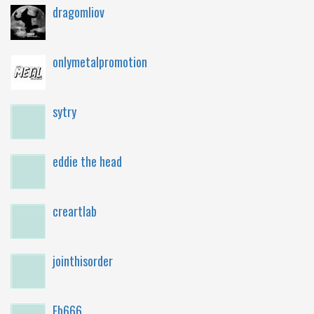
dragomliov
onlymetalpromotion
sytry
eddie the head
creartlab
jointhisorder
Fb666