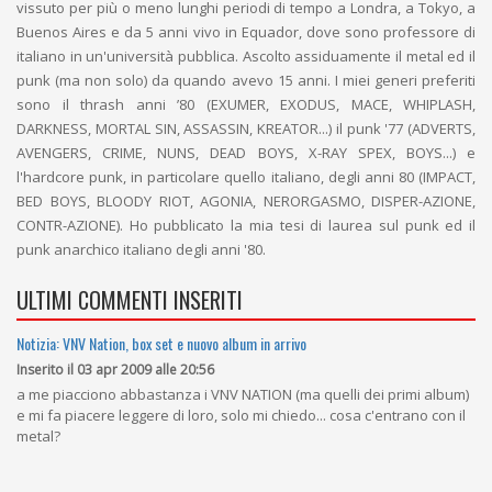
vissuto per più o meno lunghi periodi di tempo a Londra, a Tokyo, a
Buenos Aires e da 5 anni vivo in Equador, dove sono professore di
italiano in un'università pubblica. Ascolto assiduamente il metal ed il
punk (ma non solo) da quando avevo 15 anni. I miei generi preferiti
sono il thrash anni ’80 (EXUMER, EXODUS, MACE, WHIPLASH,
DARKNESS, MORTAL SIN, ASSASSIN, KREATOR...) il punk '77 (ADVERTS,
AVENGERS, CRIME, NUNS, DEAD BOYS, X-RAY SPEX, BOYS...) e
l'hardcore punk, in particolare quello italiano, degli anni 80 (IMPACT,
BED BOYS, BLOODY RIOT, AGONIA, NERORGASMO, DISPER-AZIONE,
CONTR-AZIONE). Ho pubblicato la mia tesi di laurea sul punk ed il
punk anarchico italiano degli anni '80.
ULTIMI COMMENTI INSERITI
Notizia: VNV Nation, box set e nuovo album in arrivo
Inserito il 03 apr 2009 alle 20:56
a me piacciono abbastanza i VNV NATION (ma quelli dei primi album)
e mi fa piacere leggere di loro, solo mi chiedo... cosa c'entrano con il
metal?