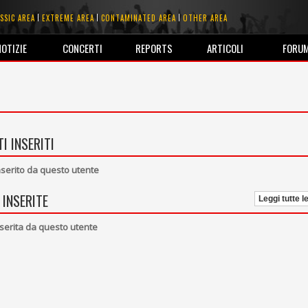
SSIC AREA
EXTREME AREA
CONTAMINATED AREA
OTHER AREA
NOTIZIE
CONCERTI
REPORTS
ARTICOLI
FORU
I INSERITI
erito da questo utente
 INSERITE
Leggi tutte l
serita da questo utente