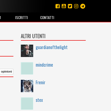
M
ISCRITTI
CONTATTI
ALTRI UTENTI
guardianofthelight
mindcrime
e opinioni
Frenir
stex