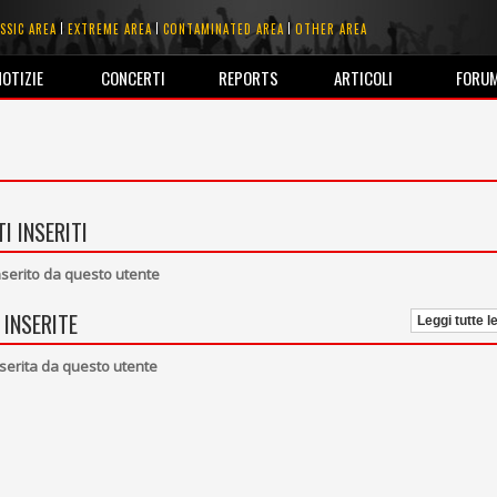
SSIC AREA
EXTREME AREA
CONTAMINATED AREA
OTHER AREA
NOTIZIE
CONCERTI
REPORTS
ARTICOLI
FORU
I INSERITI
erito da questo utente
 INSERITE
Leggi tutte l
serita da questo utente