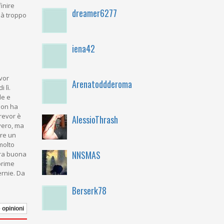
inire
dreamer6277
già troppo
iena42
evor
Arenatoddderoma
 lì.
le e
 non ha
Trevor è
AlessioThrash
vero, ma
ire un
molto
NNSMAS
tra buona
 prime
ernie. Da
Berserk78
e opinioni