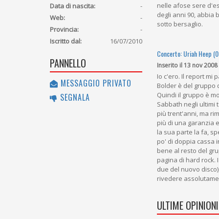
nelle afose sere d'e
Data di nascita:
-
degli anni 90, abbia 
Web:
-
sotto bersaglio.
Provincia:
-
Iscritto dal:
16/07/2010
Concerto: Uriah Heep (
PANNELLO
Inserito il 13 nov 2008
Io c'ero. Il report m
MESSAGGIO PRIVATO
Bolder è del gruppo d
Quindi il gruppo è mo
SEGNALA
Sabbath negli ultimi 
più trent'anni, ma r
più di una garanzia 
la sua parte la fa, sp
po' di doppia cassa i
bene al resto del gr
pagina di hard rock. 
due del nuovo disco)
rivedere assolutamen
ULTIME OPINIONI