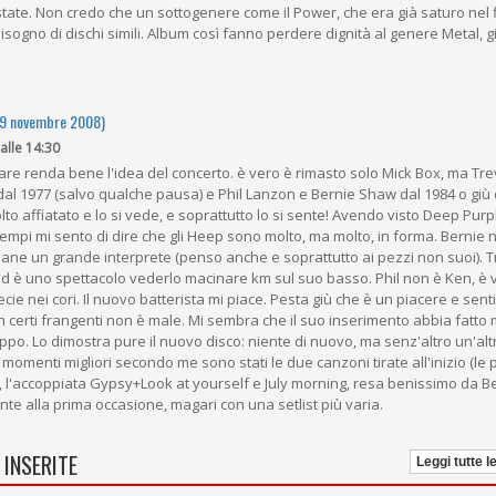
state. Non credo che un sottogenere come il Power, che era già saturo nel f
bisogno di dischi simili. Album così fanno perdere dignità al genere Metal, 
09 novembre 2008)
 alle 14:30
i pare renda bene l'idea del concerto. è vero è rimasto solo Mick Box, ma Tr
al 1977 (salvo qualche pausa) e Phil Lanzon e Bernie Shaw dal 1984 o giù di
lto affiatato e lo si vede, e soprattutto lo si sente! Avendo visto Deep Purp
tempi mi sento di dire che gli Heep sono molto, ma molto, in forma. Bernie
imane un grande interprete (penso anche e soprattutto ai pezzi non suoi). 
ed è uno spettacolo vederlo macinare km sul suo basso. Phil non è Ken, è 
ecie nei cori. Il nuovo batterista mi piace. Pesta giù che è un piacere e sent
n certi frangenti non è male. Mi sembra che il suo inserimento abbia fatto 
uppo. Lo dimostra pure il nuovo disco: niente di nuovo, ma senz'altro un'al
I momenti migliori secondo me sono stati le due canzoni tirate all'inizio (le
, l'accoppiata Gypsy+Look at yourself e July morning, resa benissimo da B
te alla prima occasione, magari con una setlist più varia.
 INSERITE
Leggi tutte l