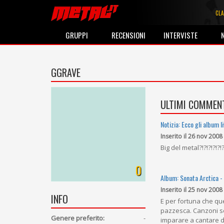
CLA
GRUPPI
RECENSIONI
INTERVISTE
GGRAVE
ULTIMI COMMENT
Notizia: Ecco gli album l
Inserito il 26 nov 2008
Big del metal?!?!?!?!?
0
Album: Sonata Arctica - 
Inserito il 25 nov 2008
INFO
E per fortuna che ques
pazzesca. Canzoni sc
Genere preferito:
-
imparare a cantare de