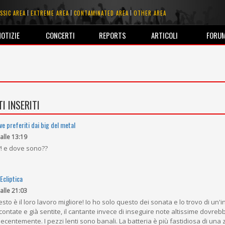
SSIC AREA
EXTREME AREA
CONTAMINATED AREA
OTHER AREA
NOTIZIE
CONCERTI
REPORTS
ARTICOLI
FORU
I INSERITI
ive preferiti dai big del metal
 alle 13:19
!?! e dove sono??
Ecliptica
 alle 21:03
to è il loro lavoro migliore! Io ho solo questo dei sonata e lo trovo di un'in
ontate e già sentite, il cantante invece di inseguire note altissime dovreb
centemente. I pezzi lenti sono banali. La batteria è più fastidiosa di una